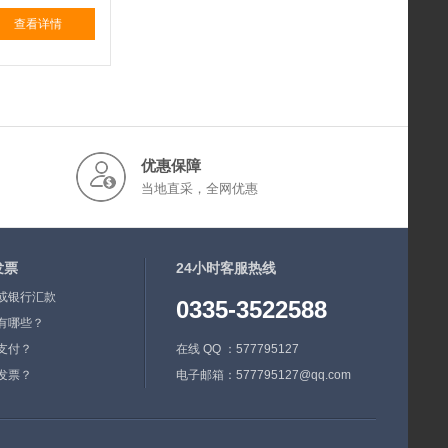
查看详情
优惠保障
当地直采，全网优惠
发票
24小时客服热线
或银行汇款
0335-3522588
有哪些？
支付？
在线 QQ ：577795127
发票？
电子邮箱：577795127@qq.com