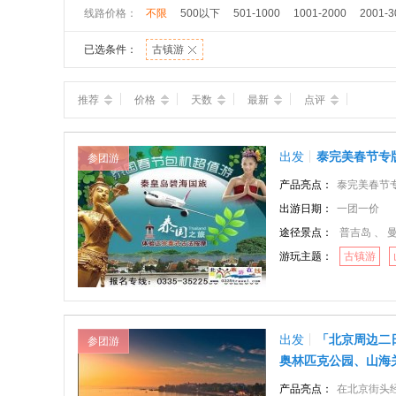
线路价格：
不限
500以下
501-1000
1001-2000
2001-3
已选条件：
古镇游
推荐
价格
天数
最新
点评
出发
泰完美春节专
参团游
产品亮点：
泰完美春节专版——秦
出游日期：
一团一价
途径景点：
普吉岛 、 
游玩主题：
古镇游
出发
「北京周边二
参团游
奥林匹克公园、山海
产品亮点：
在北京街头经常能看