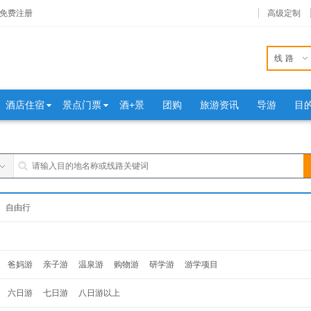
免费注册
高级定制
线路
酒店住宿
景点门票
酒+景
团购
旅游资讯
导游
目
自由行
爸妈游
亲子游
温泉游
购物游
研学游
游学项目
六日游
七日游
八日游以上