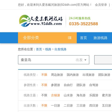
您好，欢迎来到久爱东戴河旅游(92ddh.com)官方网站！
会员登录
|
24小时服务热线
0335-3522588
全部分类
首页
旅游线路
您所在位置：
首页
>
线路
>
出发线路
秦皇岛
出发
线路类型：
不限
周边旅游
国内旅游
出境旅游
团队旅游
参团性质：
不限
参团游
自由行
团队游
自驾游
线路主题：
不限
古镇游
山水游
海岛游
乐园游
蜜月游
出游天数：
不限
一日游
二日游
三日游
四日游
五日游