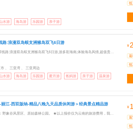
抵
山水游
海岛游
乐园游
亲子游
线路:浪漫双岛蜈支洲猴岛双飞6日游
¥
线路:浪漫双岛蜈支洲猴岛双飞6日游,游多彩海南,体验海岛风情,超值贵族享受
返
抵
市 、 三亚湾 、 三亚周边
山水游
海岛游
乐园游
蜜月游
爸妈游
亲子游
温泉游
理-丽江-西双版纳-精品八晚九天品质休闲游＞经典景点精品游
¥
谷风景区、原始森林公园。 ★以上报价仅为云南的旅游费用，我社可提供出发地到昆明往返特价机票，如需要包出发
返
抵