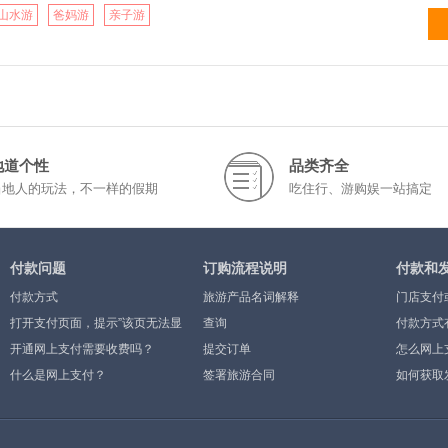
山水游
爸妈游
亲子游
地道个性
品类齐全
当地人的玩法，不一样的假期
吃住行、游购娱一站搞定
付款问题
订购流程说明
付款和
付款方式
旅游产品名词解释
门店支付
打开支付页面，提示”该页无法显
查询
付款方式
示”或空白页，可能是什么原因？
开通网上支付需要收费吗？
提交订单
怎么网上
什么是网上支付？
签署旅游合同
如何获取