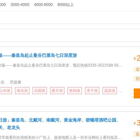
000
3000-4000
4000-8000
8000以上
版——秦皇岛起止曼谷巴厘岛七日深度游
¥
皇岛起止曼谷巴厘岛七日深度游，预定热线0335-3522588 5970555精彩景点应有尽有：1. 享受正宗泰式按摩，让
返
抵
曼谷 、 芭提雅
山水游
海岛游
乐园游
蜜月游
爸妈游
亲子游
温泉游
购物游
日游」秦皇岛、北戴河、南戴河、黄金海岸、碧螺塔酒吧公园、
¥
关、老龙头
返
到在很精美的小广告上、旅游地图上及一些非法网站上看到低至70元 50元的一日游线路，很多还明目张胆的打着”