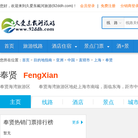
您好，欢迎来到久爱东戴河旅游(92ddh.com)！
会员登录
|
免费注册
分销商登
线 路
首页
旅游线路
酒店住宿
景点门票
酒+景
您所在位置：
首页
>
目的地指南
>
亚洲
>
中国
>
直辖市
>
上海
>
奉贤
奉贤
FengXian
奉贤海湾旅游区 奉贤海湾旅游区地处上海市南端，面临东海，距市中心40
主页
线路
酒店
景点
城
奉贤热销门票排行榜
更多
暂无