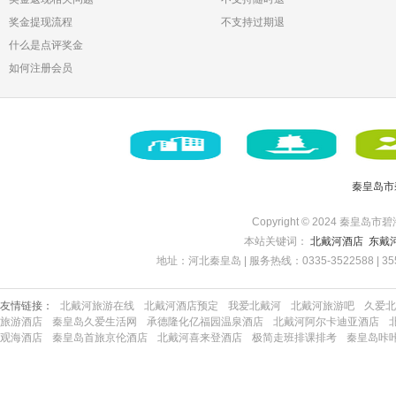
奖金提现流程
不支持过期退
什么是点评奖金
如何注册会员
秦皇岛市
Copyright © 2024 秦皇岛市碧
本站关键词：
北戴河酒店
东戴
地址：河北秦皇岛 | 服务热线：0335-3522588 | 35522
友情链接：
北戴河旅游在线
北戴河酒店预定
我爱北戴河
北戴河旅游吧
久爱北
旅游酒店
秦皇岛久爱生活网
承德隆化亿福园温泉酒店
北戴河阿尔卡迪亚酒店
观海酒店
秦皇岛首旅京伦酒店
北戴河喜来登酒店
极简走班排课排考
秦皇岛咔