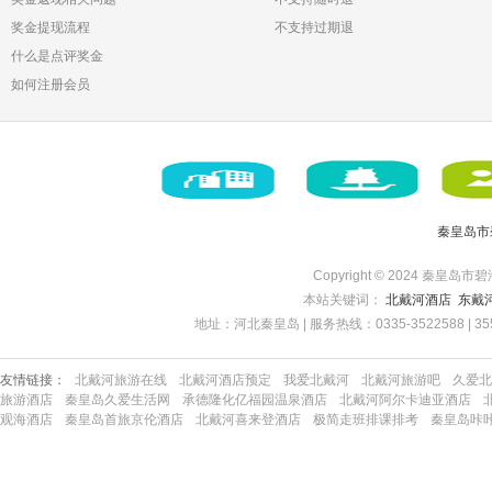
奖金提现流程
不支持过期退
什么是点评奖金
如何注册会员
秦皇岛市
Copyright © 2024 秦皇岛市碧
本站关键词：
北戴河酒店
东戴
地址：河北秦皇岛 | 服务热线：0335-3522588 | 35522
友情链接：
北戴河旅游在线
北戴河酒店预定
我爱北戴河
北戴河旅游吧
久爱北
旅游酒店
秦皇岛久爱生活网
承德隆化亿福园温泉酒店
北戴河阿尔卡迪亚酒店
观海酒店
秦皇岛首旅京伦酒店
北戴河喜来登酒店
极简走班排课排考
秦皇岛咔