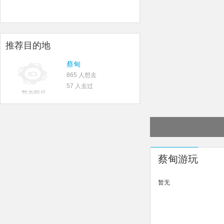
推荐目的地
蔡甸
865 人想去
57 人去过
蔡甸游玩
暂无