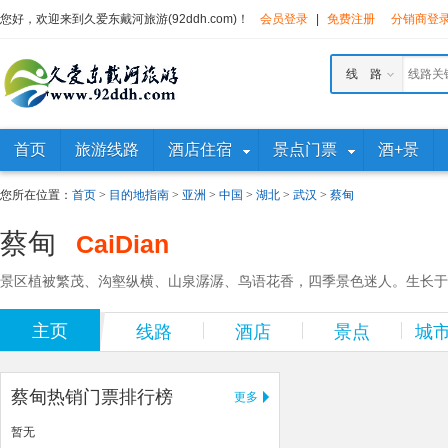
您好，欢迎来到久爱东戴河旅游(92ddh.com)！
会员登录
|
免费注册
分销商登
线 路
首页
旅游线路
酒店住宿
景点门票
酒+景
您所在位置：
首页
>
目的地指南
>
亚洲
>
中国
>
湖北
>
武汉
>
蔡甸
蔡甸
CaiDian
景区植被繁茂、沟壑纵横、山泉潺潺、鸟语花香，四季景色迷人。生长于林
主页
线路
酒店
景点
城
蔡甸热销门票排行榜
更多
暂无